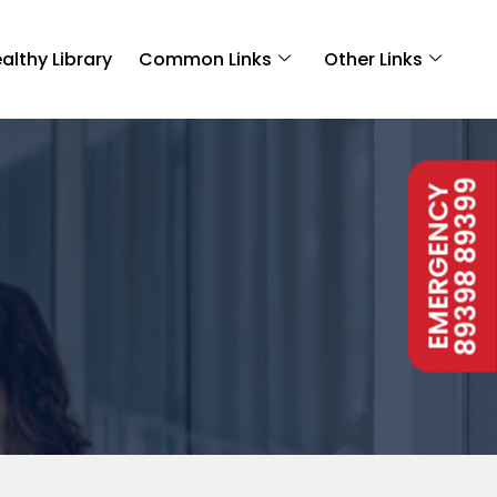
althy Library
Common Links
Other Links
89398 89399
EMERGENCY